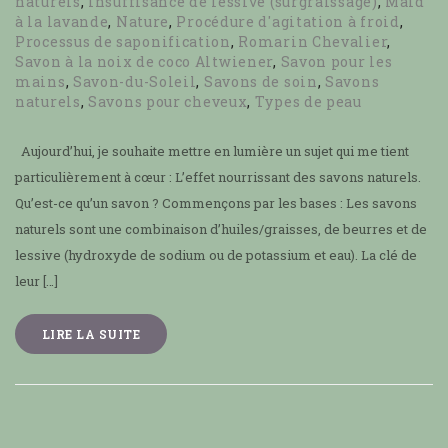
naturels
,
Insuffisance de lessive (surgraissage)
,
Maid
à la lavande
,
Nature
,
Procédure d'agitation à froid
,
Processus de saponification
,
Romarin Chevalier
,
Savon à la noix de coco Altwiener
,
Savon pour les
mains
,
Savon-du-Soleil
,
Savons de soin
,
Savons
naturels
,
Savons pour cheveux
,
Types de peau
Aujourd’hui, je souhaite mettre en lumière un sujet qui me tient
particulièrement à cœur : L’effet nourrissant des savons naturels.
Qu’est-ce qu’un savon ? Commençons par les bases : Les savons
naturels sont une combinaison d’huiles/graisses, de beurres et de
lessive (hydroxyde de sodium ou de potassium et eau). La clé de
leur […]
LIRE LA SUITE