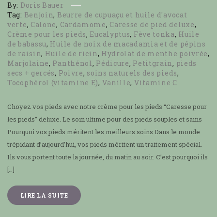
By:
Doris Bauer
Tag:
Benjoin
,
Beurre de cupuaçu et huile d'avocat
verte
,
Calone
,
Cardamome
,
Caresse de pied deluxe
,
Crème pour les pieds
,
Eucalyptus
,
Fève tonka
,
Huile
de babassu
,
Huile de noix de macadamia et de pépins
de raisin
,
Huile de ricin
,
Hydrolat de menthe poivrée
,
Marjolaine
,
Panthénol
,
Pédicure
,
Petitgrain
,
pieds
secs + gercés
,
Poivre
,
soins naturels des pieds
,
Tocophérol (vitamine E)
,
Vanille
,
Vitamine C
Choyez vos pieds avec notre crème pour les pieds “Caresse pour
les pieds” deluxe. Le soin ultime pour des pieds souples et sains
Pourquoi vos pieds méritent les meilleurs soins Dans le monde
trépidant d’aujourd’hui, vos pieds méritent un traitement spécial.
Ils vous portent toute la journée, du matin au soir. C’est pourquoi ils
[…]
LIRE LA SUITE