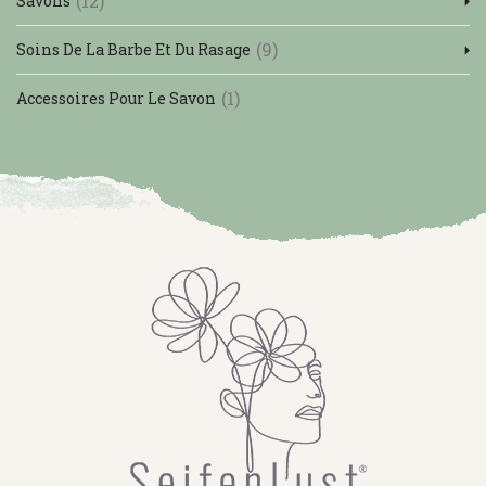
(12)
Savons
(9)
Soins De La Barbe Et Du Rasage
(1)
Accessoires Pour Le Savon