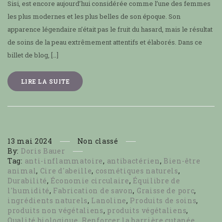
Sisi, est encore aujourd’hui considérée comme l’une des femmes
les plus modernes et les plus belles de son époque. Son
apparence légendaire n’était pas le fruit du hasard, mais le résultat
de soins de la peau extrêmement attentifs et élaborés. Dans ce
billet de blog, […]
LIRE LA SUITE
13
mai
2024
Non classé
By:
Doris Bauer
Tag:
anti-inflammatoire
,
antibactérien
,
Bien-être
animal
,
Cire d'abeille
,
cosmétiques naturels
,
Durabilité
,
Économie circulaire
,
Équilibre de
l'humidité
,
Fabrication de savon
,
Graisse de porc
,
ingrédients naturels
,
Lanoline
,
Produits de soins
,
produits non végétaliens
,
produits végétaliens
,
Qualité biologique
,
Renforcer la barrière cutanée
,