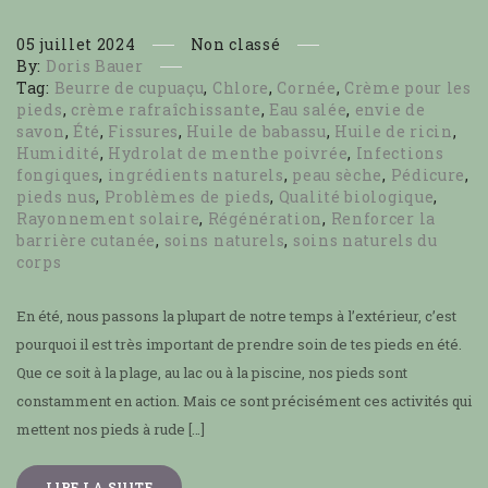
05
juillet
2024
Non classé
By:
Doris Bauer
Tag:
Beurre de cupuaçu
,
Chlore
,
Cornée
,
Crème pour les
pieds
,
crème rafraîchissante
,
Eau salée
,
envie de
savon
,
Été
,
Fissures
,
Huile de babassu
,
Huile de ricin
,
Humidité
,
Hydrolat de menthe poivrée
,
Infections
fongiques
,
ingrédients naturels
,
peau sèche
,
Pédicure
,
pieds nus
,
Problèmes de pieds
,
Qualité biologique
,
Rayonnement solaire
,
Régénération
,
Renforcer la
barrière cutanée
,
soins naturels
,
soins naturels du
corps
En été, nous passons la plupart de notre temps à l’extérieur, c’est
pourquoi il est très important de prendre soin de tes pieds en été.
Que ce soit à la plage, au lac ou à la piscine, nos pieds sont
constamment en action. Mais ce sont précisément ces activités qui
mettent nos pieds à rude […]
LIRE LA SUITE