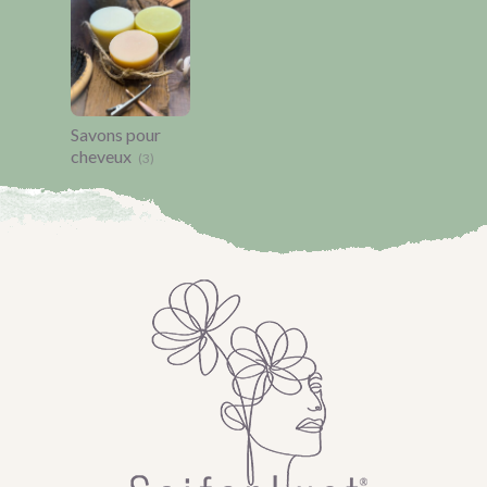
Savons pour
cheveux
(3)