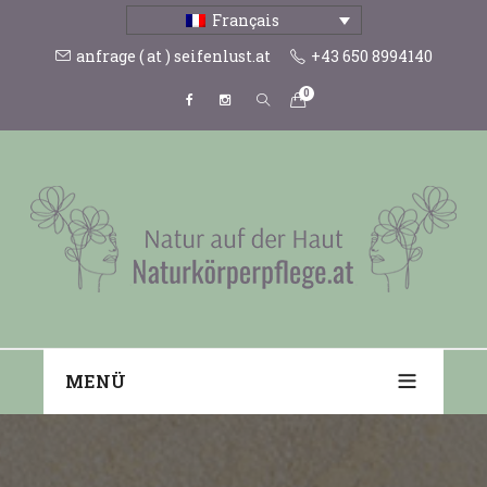
Français
anfrage ( at ) seifenlust.at
+43 650 8994140
0
MENÜ