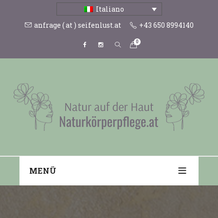
Italiano
anfrage ( at ) seifenlust.at
+43 650 8994140
0
MENÜ