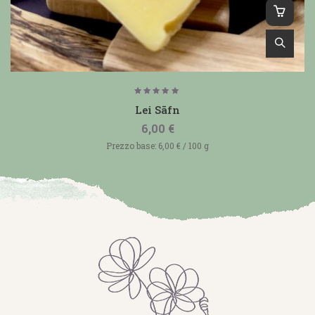
Valutato
5.00
Lei Sāfn
su 5
6,00
€
Prezzo base:
6,00
€
/
100
g