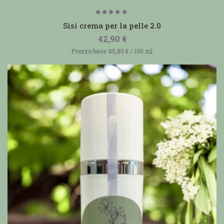
Valutato
5.00
Sisi crema per la pelle 2.0
su 5
42,90
€
Prezzo base:
85,80
€
/
100
ml