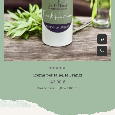
Valutato
5.00
Crema per la pelle Franzl
su 5
42,90
€
Prezzo base:
85,80
€
/
100
ml