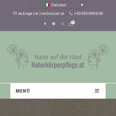
Italiano
anfrage ( at ) seifenlust.at
+43 650 8994140
0
MENÜ