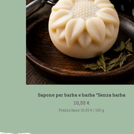
Sapone per barba e barba “Senza barba
10,55
€
Prezzo base:
10,55
€
/
100
g