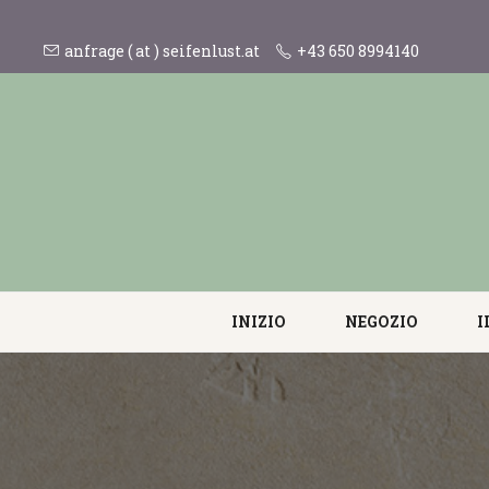
anfrage ( at ) seifenlust.at
+43 650 8994140
INIZIO
NEGOZIO
I