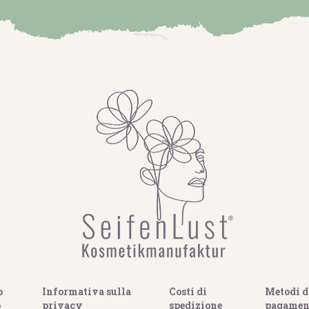
o
Informativa sulla
Costi di
Metodi d
o
privacy
spedizione
pagamen