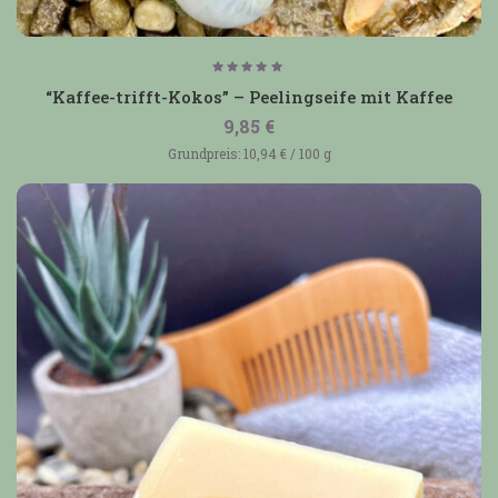
Bewertet
mit
“Kaffee-trifft-Kokos” – Peelingseife mit Kaffee
5.00
von 5
9,85
€
Grundpreis:
10,94
€
/
100
g