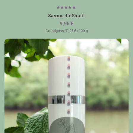
Bewertet
mit
Savon-du-Soleil
5.00
von 5
9,95
€
Grundpreis:
11,06
€
/
100
g