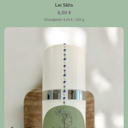
Bewertet
mit
Lei Sāfn
5.00
von 5
6,00
€
Grundpreis:
6,00
€
/
100
g