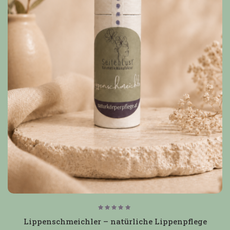
Bewertet
mit
Lippenschmeichler – natürliche Lippenpflege
5.00
von 5