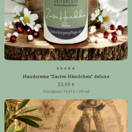
Bewertet
mit
Handcreme “Zartes Händchen” deluxe
5.00
von 5
23,90
€
Grundpreis:
79,67
€
/
100
ml