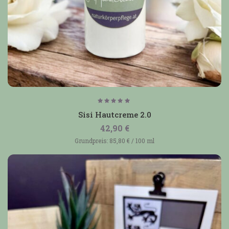
Bewertet
mit
Sisi Hautcreme 2.0
5.00
von 5
42,90
€
Grundpreis:
85,80
€
/
100
ml