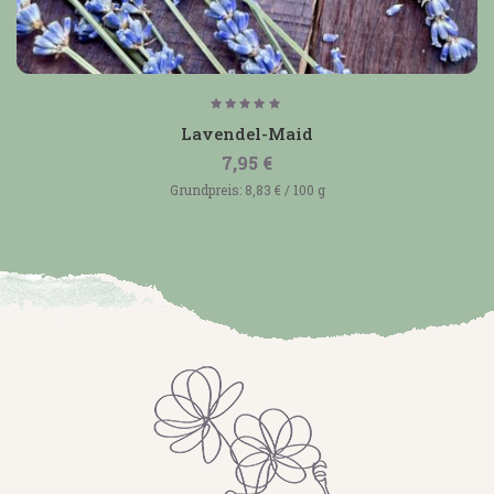
Bewertet
mit
Lavendel-Maid
5.00
von 5
7,95
€
Grundpreis:
8,83
€
/
100
g