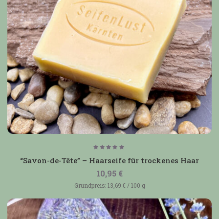
Bewertet
mit
“Savon-de-Tête” – Haarseife für trockenes Haar
5.00
von 5
10,95
€
Grundpreis:
13,69
€
/
100
g