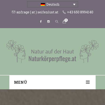
Deutsch
anfrage ( at ) seifenlust.at
+43 650 8994140
0
MENÜ