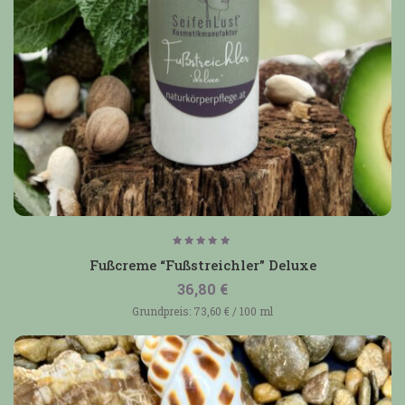
Bewertet
mit
Fußcreme “Fußstreichler” Deluxe
5.00
von 5
36,80
€
Grundpreis:
73,60
€
/
100
ml