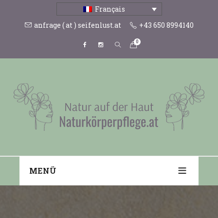
Français
anfrage ( at ) seifenlust.at
+43 650 8994140
0
MENÜ