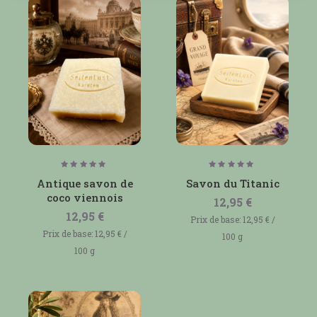
Note
Note
5.00
5.00
Antique savon de
Savon du Titanic
sur 5
sur 5
coco viennois
12,95
€
12,95
€
Prix de base:
12,95
€
/
Prix de base:
12,95
€
/
100
g
100
g