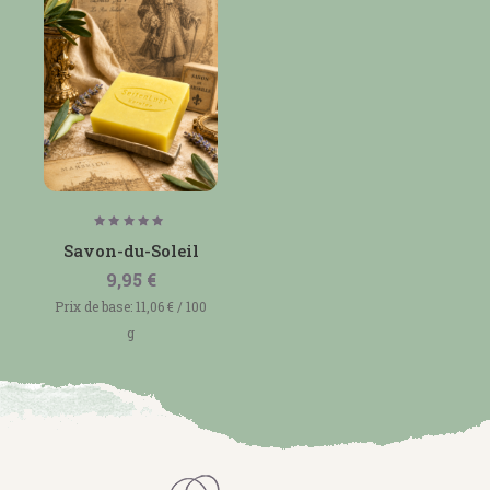
Note
5.00
Savon-du-Soleil
sur 5
9,95
€
Prix de base:
11,06
€
/
100
g