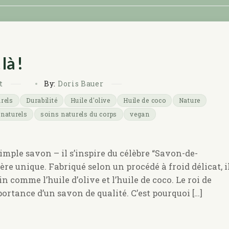
là !
t
By:
Doris Bauer
rels
Durabilité
Huile d'olive
Huile de coco
Nature
 naturels
soins naturels du corps
vegan
imple savon – il s’inspire du célèbre “Savon-de-
re unique. Fabriqué selon un procédé à froid délicat, i
n comme l’huile d’olive et l’huile de coco. Le roi de
ortance d’un savon de qualité. C’est pourquoi […]