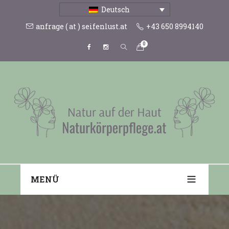
Deutsch
anfrage ( at ) seifenlust.at
+43 650 8994140
0
MENÜ