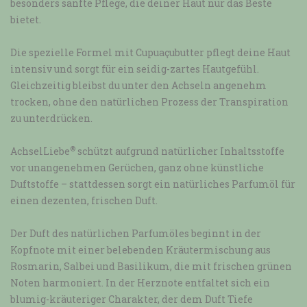
besonders sanfte Pflege, die deiner Haut nur das Beste
bietet.
Die spezielle Formel mit Cupuaçubutter pflegt deine Haut
intensiv und sorgt für ein seidig-zartes Hautgefühl.
Gleichzeitig bleibst du unter den Achseln angenehm
trocken, ohne den natürlichen Prozess der Transpiration
zu unterdrücken.
®
AchselLiebe
schützt aufgrund natürlicher Inhaltsstoffe
vor unangenehmen Gerüchen, ganz ohne künstliche
Duftstoffe – stattdessen sorgt ein natürliches Parfumöl für
einen dezenten, frischen Duft.
Der Duft des natürlichen Parfumöles beginnt in der
Kopfnote mit einer belebenden Kräutermischung aus
Rosmarin, Salbei und Basilikum, die mit frischen grünen
Noten harmoniert. In der Herznote entfaltet sich ein
blumig-kräuteriger Charakter, der dem Duft Tiefe