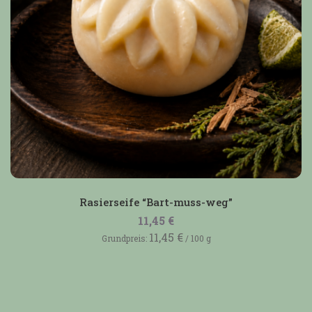
Rasierseife “Bart-muss-weg”
11,45
€
11,45
€
Grundpreis:
/
100
g