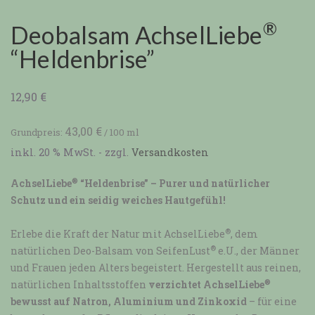
®
Deobalsam AchselLiebe
“Heldenbrise”
12,90
€
43,00
€
Grundpreis:
/
100
ml
inkl. 20 % MwSt.
- zzgl.
Versandkosten
®
AchselLiebe
“Heldenbrise” – Purer und natürlicher
Schutz und ein seidig weiches Hautgefühl!
®
Erlebe die Kraft der Natur mit AchselLiebe
, dem
®
natürlichen Deo-Balsam von SeifenLust
e.U., der Männer
und Frauen jeden Alters begeistert. Hergestellt aus reinen,
®
natürlichen Inhaltsstoffen
verzichtet AchselLiebe
bewusst auf Natron, Aluminium und Zinkoxid
– für eine