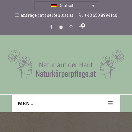
Deutsch
anfrage ( at ) seifenlust.at
+43 650 8994140
0
MENÜ