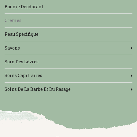
Baume Déodorant
Crèmes
Peau Spécifique
Savons
Soin Des Lèvres
Soins Capillaires
Soins De La Barbe Et Du Rasage