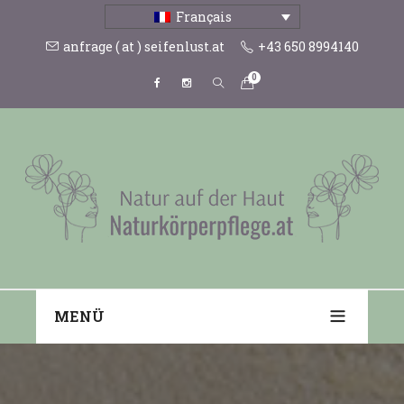
Français
anfrage ( at ) seifenlust.at
+43 650 8994140
0
MENÜ