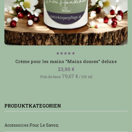
Note
5.00
Crème pour les mains “Mains douces” deluxe
sur 5
23,90
€
79,67
€
Prix de base:
/
100
ml
PRODUKTKATEGORIEN
Accessoires Pour Le Savon