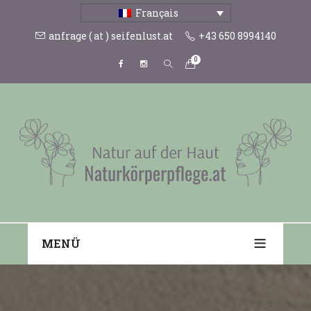
Français
anfrage ( at ) seifenlust.at
+43 650 8994140
0
MENÜ