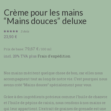
Crème pour les mains
“Mains douces” deluxe
3
Avis
23,90
€
Noté
3
5.00
sur 5 basé
sur
79,67
€
Prix de base:
/
100
ml
notations
incl. 20% TVA
plus
Frais d'expédition
client
Nos mains méritent quelque chose de bon, car elles nous
accompagnent tout au long de notre vie. C’est pourquoi nous
avons créé “Mains douces” spécialement pour vous.
Grâce à des ingrédients précieux comme l’huile de chanvre
et l’huile de pépins de raisin, nous rendons à nos mains ce
qui leur appartient. L’extrait de graines de grenade est une