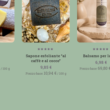
o
Valutato
Valuta
5.00
5.00
Sapone esfoliante “al
Balsamo per l
su 5
su 5
caffè e al cocco”
6,98
€
9,85
€
69,80
/
100
g
Prezzo base:
10,94
€
Prezzo base:
/
100
g