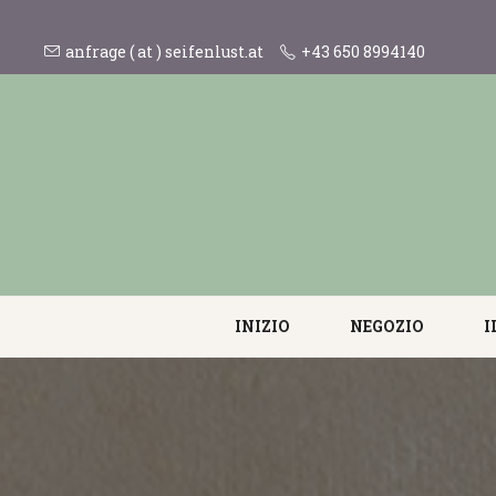
anfrage ( at ) seifenlust.at
+43 650 8994140
INIZIO
NEGOZIO
I