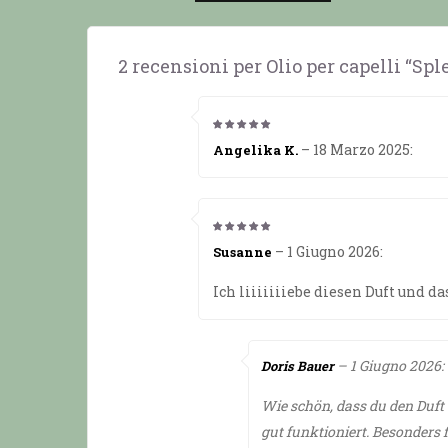
2 recensioni per
Olio per capelli “Sp
5
da 5
–
18 Marzo 2025
:
Angelika K.
5
da 5
–
1 Giugno 2026
:
Susanne
Ich liiiiiiiebe diesen Duft und d
–
1 Giugno 2026
:
Doris Bauer
Wie schön, dass du den Duft
gut funktioniert. Besonders 