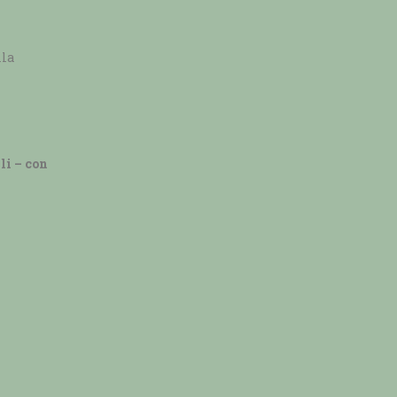
lla
li – con