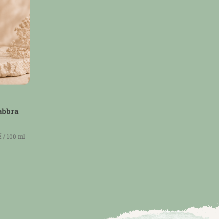
to
abbra
€
/
100
ml