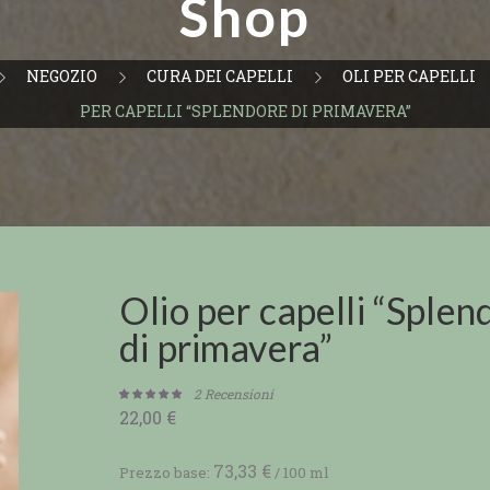
Shop
NEGOZIO
CURA DEI CAPELLI
OLI PER CAPELLI
PER CAPELLI “SPLENDORE DI PRIMAVERA”
Olio per capelli “Splen
di primavera”
2
Recensioni
22,00
€
Valutato
2
5.00
su 5 su
base di
73,33
€
Prezzo base:
/
100
ml
recensioni