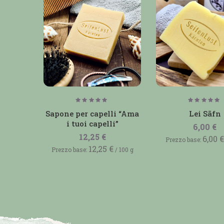
Valutato
Valutat
5.00
5.00
Sapone per capelli “Ama
Lei Sāfn
su 5
su 5
i tuoi capelli”
6,00
€
12,25
€
6,00
€
Prezzo base:
12,25
€
Prezzo base:
/
100
g