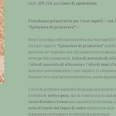
incl. 20% IVA
più
Costi di spedizione
Freschezza primaverile per i tuoi capelli – con 
“Splendore di primavera”!
✨
Senti la magia della primavera sui tuoi capelli! 
olio per capelli
“Splendore di primavera”
combi
preziosi oli vegetali con un’incantevole fragran
avvolge delicatamente.
L’olio di nocciolo di cil
l’
olio di nocciolo di albicocca
e l’
olio di semi d’
nutrono intensamente i tuoi capelli, li idratano
donano loro una lucentezza setosa, senza appesa
L’olio di profumo naturale dispiega una nota di 
fruttata di
mela e pera
, che si trasforma in una
n
cuore floreale e fresca
con una sottile dolcezza. 
nota di fondo del legno di cedro
conferisce alla
fragranza un’elegante profondità e armonia.