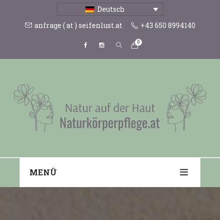
Deutsch
anfrage ( at ) seifenlust.at
+43 650 8994140
0
MENÜ