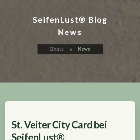
SeifenLust® Blog
News
Home
News
St. Veiter City Card bei
SeifenLust®