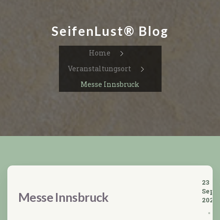
SeifenLust® Blog
Home
Veranstaltungsort
Messe Innsbruck
23
Sept
Messe Innsbruck
2025
V