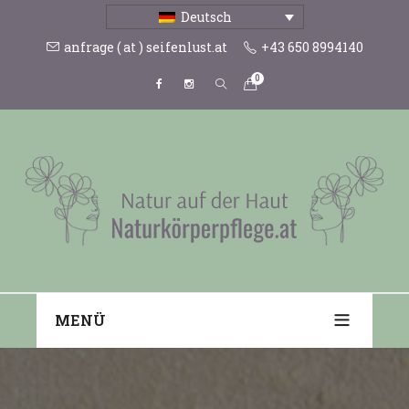
Deutsch
anfrage ( at ) seifenlust.at
+43 650 8994140
0
MENÜ