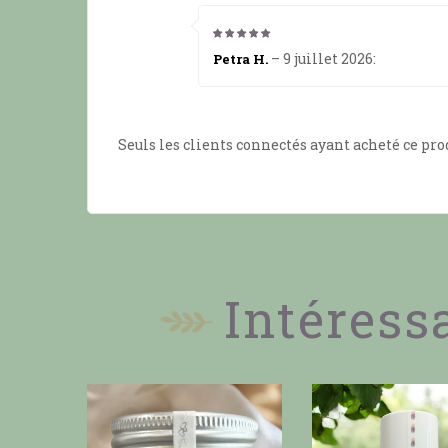
5
from 5
–
9 juillet 2026
:
Petra H.
Seuls les clients connectés ayant acheté ce prod
Intéress