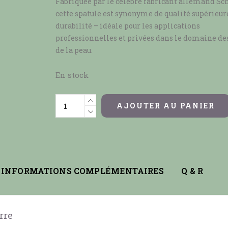
Fabriquée par le célèbre fabricant allemand Sch
cette spatule est synonyme de qualité supérieure
durabilité – idéale pour les applications
professionnelles et privées dans le domaine de
de la peau.
En stock
AJOUTER AU PANIER
INFORMATIONS COMPLÉMENTAIRES
Q & R
rre