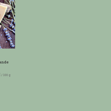
vande
€
/
100
g