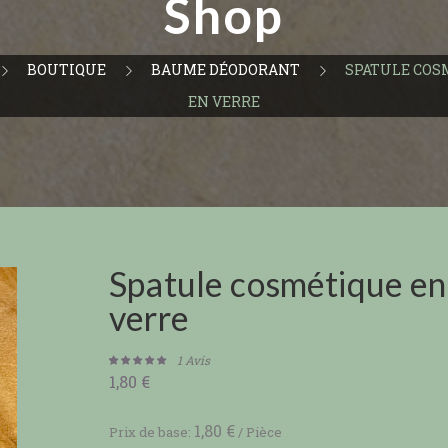
Shop
BOUTIQUE
BAUME DÉODORANT
SPATULE COS
EN VERRE
Spatule cosmétique en
verre
1
Avis
1,80
€
Noté
1
5.00
sur 5 basé
sur
notation
1,80
€
Prix de base:
/
Pièce
client