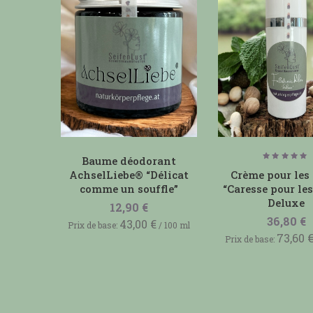
Baume déodorant
Note
5.00
AchselLiebe® “Délicat
Crème pour les
sur 5
comme un souffle”
“Caresse pour les
Deluxe
12,90
€
36,80
€
43,00
€
Prix de base:
/
100
ml
73,60
Prix de base: