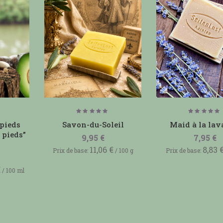
Note
Note
5.00
5.00
 pieds
Savon-du-Soleil
Maid à la la
sur 5
sur 5
 pieds”
9,95
€
7,95
€
11,06
€
8,83
Prix de base:
/
100
g
Prix de base:
€
/
100
ml