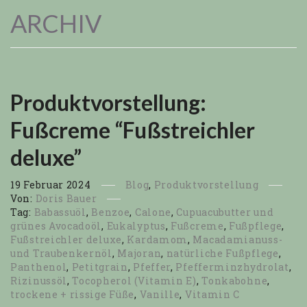
ARCHIV
Produktvorstellung:
Fußcreme “Fußstreichler
deluxe”
19
Februar
2024
Blog
,
Produktvorstellung
Von:
Doris Bauer
Tag:
Babassuöl
,
Benzoe
,
Calone
,
Cupuacubutter und
grünes Avocadoöl
,
Eukalyptus
,
Fußcreme
,
Fußpflege
,
Fußstreichler deluxe
,
Kardamom
,
Macadamianuss-
und Traubenkernöl
,
Majoran
,
natürliche Fußpflege
,
Panthenol
,
Petitgrain
,
Pfeffer
,
Pfefferminzhydrolat
,
Rizinussöl
,
Tocopherol (Vitamin E)
,
Tonkabohne
,
trockene + rissige Füße
,
Vanille
,
Vitamin C