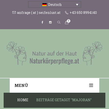
Deutsch
anfrage ( at ) seifenlust.at
+43 650 8994140
0
MENÜ
HOME
BEITRÄGE GETAGGT "MAJORAN"