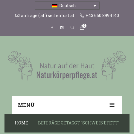
Deutsch
anfrage ( at ) seifenlust.at
+43 650 8994140
0
MENÜ
HOME
BEITRÄGE GETAGGT "SCHWEINEFETT"